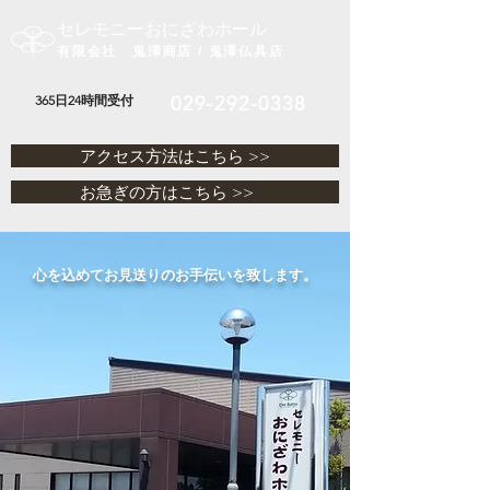
セレモニーおにざわホール
有限会社 鬼澤商店 / 鬼澤仏具店
365日24時間受付
029-292-0338
アクセス方法はこちら >>
お急ぎの方はこちら >>
心を込めてお見送りのお手伝いを致します。