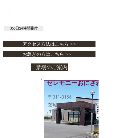
セレモニーおにざわホール
有限会社 鬼澤商店 / 鬼澤仏具店
365日24時間受付
029-292-0338
アクセス方法はこちら >>
お急ぎの方はこちら >>
斎場のご案内
セレモニーおにざわホール
〒311-3156
茨城県東茨城郡茨城町奥谷1454
ＴＥＬ：
029-292-5007