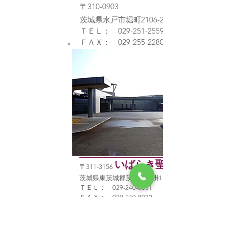
〒310-0903
茨城県水戸市堀町2106-2
ＴＥＬ：
029-251-2559
​ＦＡＸ：
029-255-2280
いばらき聖苑
〒311-3156
茨城県東茨城郡茨城町網掛1167
ＴＥＬ：
029-240-8031
​ＦＡＸ：
029-240-8032