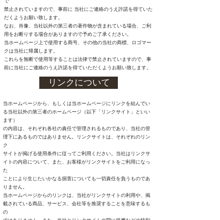
で
禁止されていますので、事前に 当社にご連絡のうえ許諾を得ていた
だくようお願い致します。
なお、肖像、当社以外の第三者の著作物が含まれている場合、ご利
用をお断りする場合がありますので予めご了承ください。
当ホームページ上で使用する商号、その他の当社の商標、ロゴマー
クは当社に帰属します。
これらを無断で使用等することは法律で禁止されていますので、事
前に当社にご連絡のうえ許諾を得ていただくようお願い致します。
リンクについて
当ホームページから、もしくは当ホームページにリンクを結んでい
る当社以外の第三者のホームページ（以下「リンクサイト」といい
ます）
の内容は、それぞれ各社の責任で管理されるものであり、当社の管
理下にあるものではありません。リンクサイトは、それぞれのリン
ク
サイトが掲げる使用条件に従ってご利用ください。当社はリンクサ
イトの内容について、また、お客様がリンクサイトをご利用になっ
た
ことにより生じたいかなる損害についても一切責任を負うものであ
りません。
当ホームページからのリンクは、当社がリンクサイトの利用や、掲
載されている商品、サービス、会社等を推奨することを意味するも
の