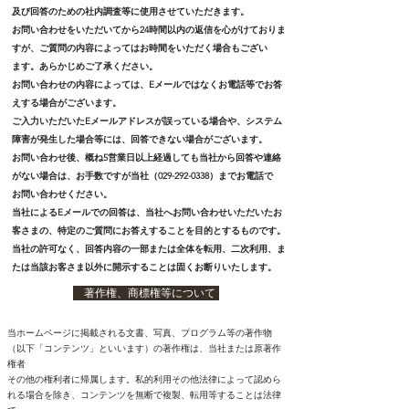
及び回答のための社内調査等に使用させていただきます。
お問い合わせをいただいてから24時間以内の返信を心がけておりま
すが、ご質問の内容によってはお時間をいただく場合もござい
ます。あらかじめご了承ください。
お問い合わせの内容によっては、Eメールではなくお電話等でお答
えする場合がございます。
ご入力いただいたEメールアドレスが誤っている場合や、システム
障害が発生した場合等には、回答できない場合がございます。
お問い合わせ後、概ね5営業日以上経過しても当社から回答や連絡
がない場合は、お手数ですが当社（029-292-0338）まで
お電話で
お問い合わせください。
当社によるEメールでの回答は、当社へお問い合わせいただいたお
客さまの、特定のご質問にお答えすることを目的とするものです。
当社の許可なく、回答内容の一部または全体を転用、二次利用、ま
たは当該お客さま以外に開示することは固くお断りいたします。
著作権、商標権等について
当ホームページに掲載される文書、写真、プログラム等の著作物
（以下「コンテンツ」といいます）の著作権は、当社または原著作
権者
その他の権利者に帰属します。私的利用その他法律によって認めら
れる場合を除き、コンテンツを無断で複製、転用等することは法律