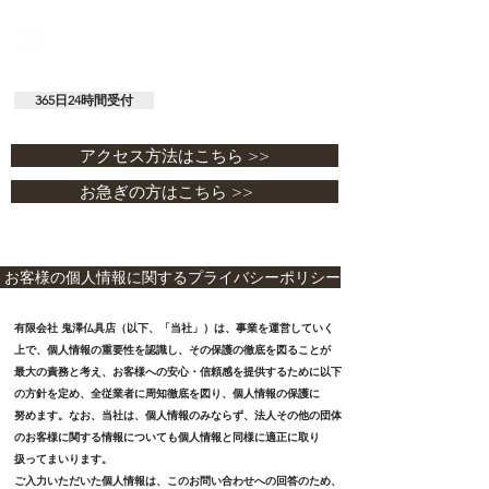
セレモニーおにざわホール
有限会社 鬼澤商店 / 鬼澤仏具店
365日24時間受付
029-292-0338
アクセス方法はこちら >>
お急ぎの方はこちら >>
お客様の個人情報に関するプライバシーポリシー
有限会社 鬼澤仏具店（以下、「当社」）は、事業を運営していく
上で、個人情報の重要性を認識し、その保護の徹底を図ることが
最大の責務と考え、お客様への安心・信頼感を提供するために以下
の方針を定め、全従業者に周知徹底を図り、個人情報の保護に
努めます。なお、当社は、個人情報のみならず、法人その他の団体
のお客様に関する情報についても個人情報と同様に適正に
取り
扱ってまいります。
ご入力いただいた個人情報は、このお問い合わせへの回答のため、