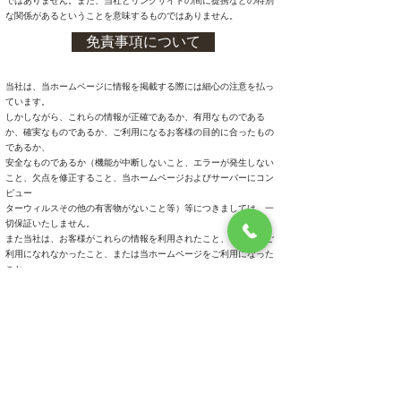
ではありません。また、当社とリンクサイトの間に提携などの特別
な関係があるということを意味するものではありません。
免責事項について
当社は、当ホームページに情報を掲載する際には細心の注意を払っ
ています。
しかしながら、これらの情報が正確であるか、有用なものである
か、確実なものであるか、ご利用になるお客様の目的に合ったもの
であるか、
安全なものであるか（機能が中断しないこと、エラーが発生しない
こと、欠点を修正すること、当ホームページおよびサーバーにコン
ピュー
ターウィルスその他の有害物がないこと等）等につきましては、一
切保証いたしません。
また当社は、お客様がこれらの情報を利用されたこと、もしくはご
利用になれなかったこと、または当ホームページをご利用になった
こと
により生じるいかなる損害についても一切責任を負うものではあり
ません。
当社は、当ホームページに掲載している情報の変更、削除、当ホー
ムページの運営中断または中止を予告なしに行うことがあります。
当社は、理由の如何に関わらず、情報の変更、削除、当ホームペー
ジの運用中断または中止によって生じるいかなる損害についても一
切
責任を負うものではありません。