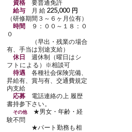
資格
要普通免許
225,000
給与
月 給
円
（研修期間３～６ヶ月位有）
時間
９：００～１８：０
０
​ （早出・残業の場合
有、手当は別途支給）
休日
週休制（曜日はシ
フトによる）※相談可
待遇
各種社会保険完備、
昇給有、賞与有、交通費規定
内支給
応募
電話連絡の上 履歴
書持参下さい。
★男女・年齢・経
その他
験不問
★パート勤務も相