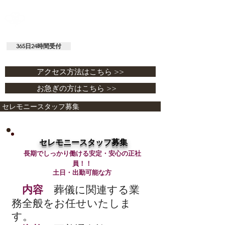
セレモニーおにざわホール
有限会社 鬼澤商店 / 鬼澤仏具店
365日24時間受付
029-292-0338
アクセス方法はこちら >>
お急ぎの方はこちら >>
セレモニースタッフ募集
​ セレモニースタッフ募集
長期でしっかり働ける安定・安心の正社
員！！
土日・出勤可能な方
内容
葬儀に関連する業
務全般をお任せいたしま
す。