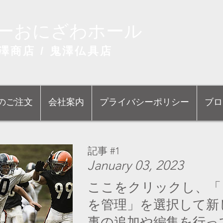
ーおにざわホール
澤商店 / 鬼澤仏具店
のご注文
会社案内
プライバシーポリシー
ブロ
記事 #1
January 03, 2023
ここをクリックし、「
を管理」を選択して新
事の追加や編集を行っ