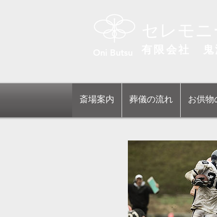
セレモニ
有限会社 鬼
Oni Butsu
斎場案内
葬儀の流れ
お供物