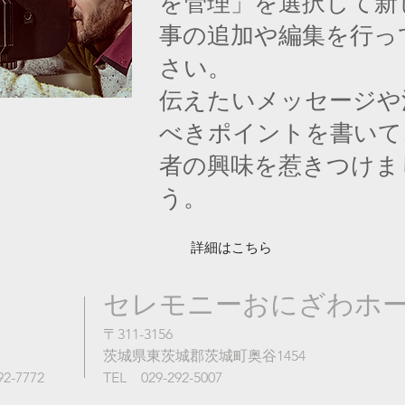
を管理」を選択して新
事の追加や編集を行っ
さい。
伝えたいメッセージや
べきポイントを書いて
者の興味を惹きつけま
う。
詳細はこちら
セレモニーおにざわホ
〒311-3156
茨城県東茨城郡茨城町奥谷1454
2-7772
TEL 029-292-5007