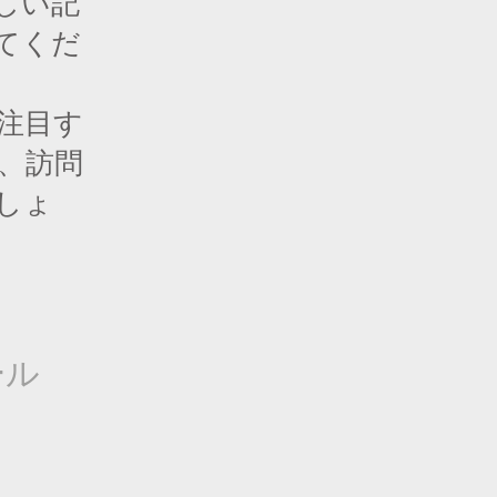
しい記
てくだ
注目す
、訪問
しょ
ール