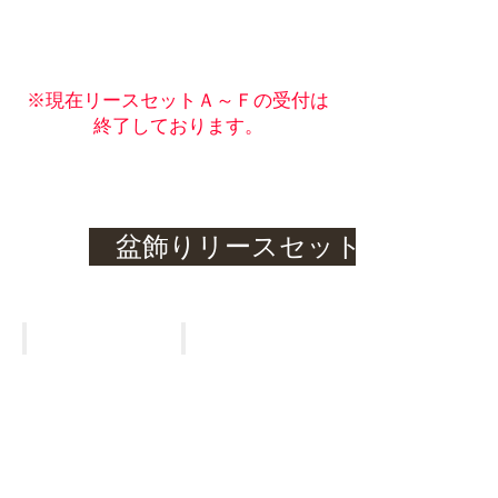
※現在リースセットＡ～Ｆの受付は
終了しております。
盆飾りリースセット
※ 提灯のみになります
Eセット
Fセット