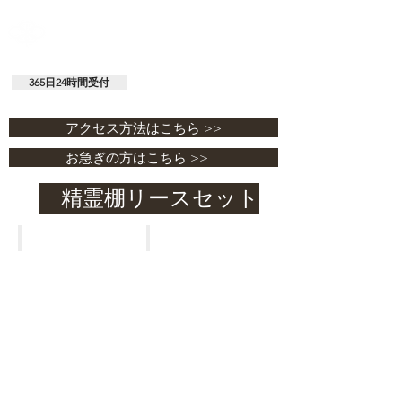
セレモニーおにざわホール
有限会社 鬼澤商店 / 鬼澤仏具店
365日24時間受付
029-292-0338
アクセス方法はこちら >>
お急ぎの方はこちら >>
精霊棚リースセット
Aセット
Bセット
4
4
尺
尺
袖
袖
付
付